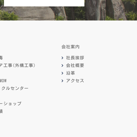
会社案内
毒
社長挨拶
ア工事(外構工事)
会社概要
沿革
OW
アクセス
イクルセンター
ーショップ
績