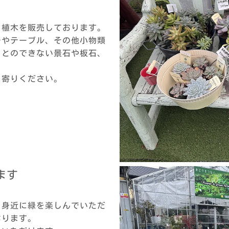
・植木を販売しております。
チやテーブル、その他小物類
ことのできない景石や板石、
ち寄りください。
ます
と身近に緑を楽しんでいただ
おります。