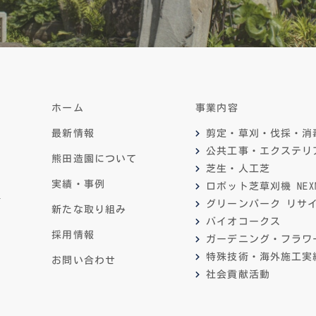
ホーム
事業内容
最新情報
剪定・草刈・伐採・消
公共工事・エクステリ
熊田造園について
芝生・人工芝
実績・事例
ロボット芝草刈機 NEXM
4
グリーンパーク リサ
新たな取り組み
バイオコークス
採用情報
ガーデニング・フラワ
特殊技術・海外施工実
お問い合わせ
社会貢献活動